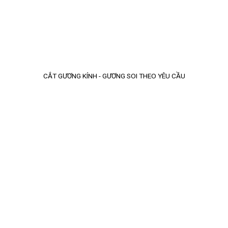
CẮT GƯƠNG KÍNH - GƯƠNG SOI THEO YÊU CẦU