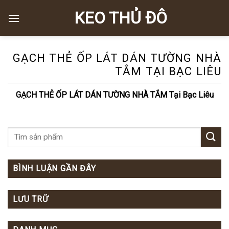
Skip
KEO THỦ ĐÔ
to
content
GẠCH THẺ ỐP LÁT DÁN TƯỜNG NHÀ
TẮM TẠI BẠC LIÊU
GẠCH THẺ ỐP LÁT DÁN TƯỜNG NHÀ TẮM Tại Bạc Liêu
BÌNH LUẬN GẦN ĐÂY
LƯU TRỮ