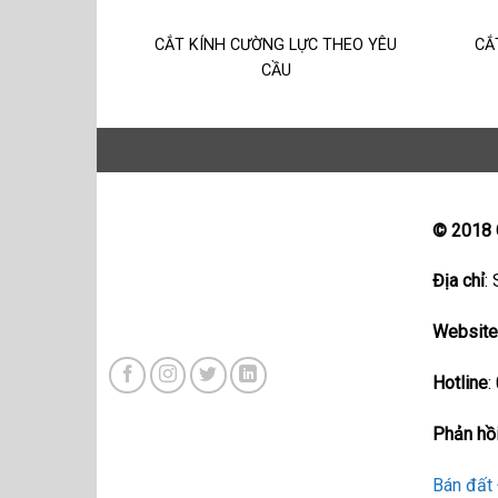
CẮT KÍNH CƯỜNG LỰC THEO YÊU
CẮ
CẦU
© 2018
Địa chỉ
:
Websit
Hotline
:
Phản hồi
Bán đất