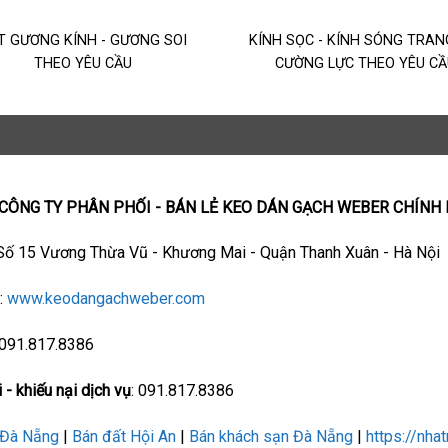
T GƯƠNG KÍNH - GƯƠNG SOI
KÍNH SỌC - KÍNH SÓNG TRAN
THEO YÊU CẦU
CƯỜNG LỰC THEO YÊU CẦ
 CÔNG TY PHÂN PHỐI - BÁN LẺ KEO DÁN GẠCH WEBER CHÍNH
 Số 15 Vương Thừa Vũ - Khương Mai - Quận Thanh Xuân - Hà Nội
e
:
www.keodangachweber.com
 091.817.8386
 - khiếu nại dịch vụ
: 091.817.8386
 Đà Nẵng
|
Bán đất Hội An
|
Bán khách sạn Đà Nẵng
|
https://nha