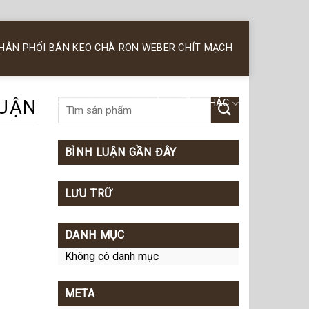
PHÂN PHỐI BÁN KEO CHÀ RON WEBER CHÍT MẠCH
HUẬN
KEO SILICONE WEBER
SẢN PHẨM KHÁC
BÌNH LUẬN GẦN ĐÂY
LƯU TRỮ
DANH MỤC
Không có danh mục
META