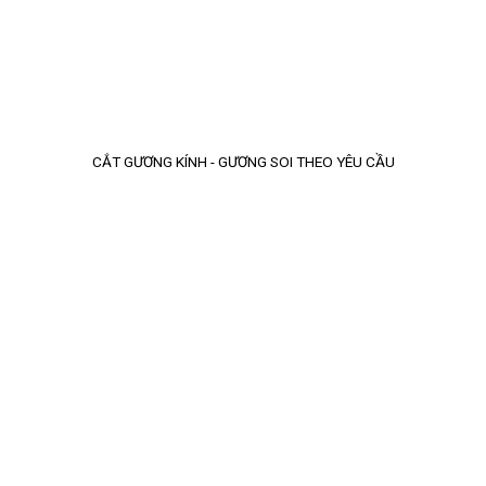
CẮT GƯƠNG KÍNH - GƯƠNG SOI THEO YÊU CẦU