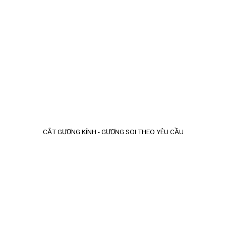
CẮT GƯƠNG KÍNH - GƯƠNG SOI THEO YÊU CẦU