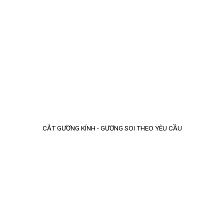
CẮT GƯƠNG KÍNH - GƯƠNG SOI THEO YÊU CẦU