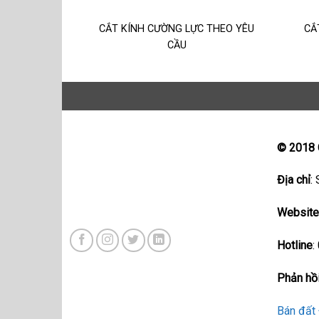
CẮT KÍNH CƯỜNG LỰC THEO YÊU
CẮ
CẦU
© 2018
Địa chỉ
:
Websit
Hotline
:
Phản hồi
Bán đất