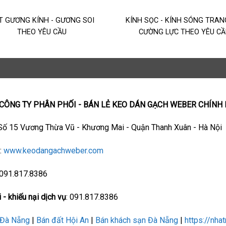
T GƯƠNG KÍNH - GƯƠNG SOI
KÍNH SỌC - KÍNH SÓNG TRAN
THEO YÊU CẦU
CƯỜNG LỰC THEO YÊU CẦ
 CÔNG TY PHÂN PHỐI - BÁN LẺ KEO DÁN GẠCH WEBER CHÍNH
 Số 15 Vương Thừa Vũ - Khương Mai - Quận Thanh Xuân - Hà Nội
e
:
www.keodangachweber.com
 091.817.8386
 - khiếu nại dịch vụ
: 091.817.8386
 Đà Nẵng
|
Bán đất Hội An
|
Bán khách sạn Đà Nẵng
|
https://nha