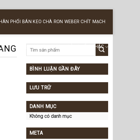
PHÂN PHỐI BÁN KEO CHÀ RON WEBER CHÍT MẠCH
IANG
KEO SILICONE WEBER
SẢN PHẨM KHÁC
BÌNH LUẬN GẦN ĐÂY
LƯU TRỮ
DANH MỤC
Không có danh mục
META