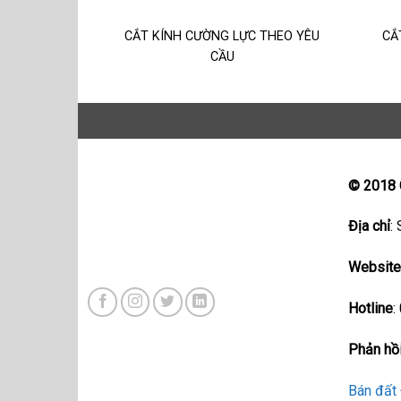
CẮT KÍNH CƯỜNG LỰC THEO YÊU
CẮ
CẦU
© 2018
Địa chỉ
:
Websit
Hotline
:
Phản hồi
Bán đất