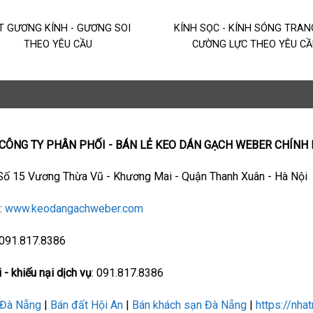
T GƯƠNG KÍNH - GƯƠNG SOI
KÍNH SỌC - KÍNH SÓNG TRAN
THEO YÊU CẦU
CƯỜNG LỰC THEO YÊU CẦ
 CÔNG TY PHÂN PHỐI - BÁN LẺ KEO DÁN GẠCH WEBER CHÍNH
 Số 15 Vương Thừa Vũ - Khương Mai - Quận Thanh Xuân - Hà Nội
e
:
www.keodangachweber.com
 091.817.8386
 - khiếu nại dịch vụ
: 091.817.8386
 Đà Nẵng
|
Bán đất Hội An
|
Bán khách sạn Đà Nẵng
|
https://nha