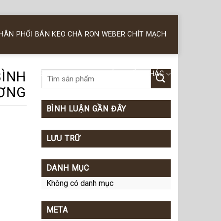
PHÂN PHỐI BÁN KEO CHÀ RON WEBER CHÍT MẠCH
BÌNH
KEO SILICONE WEBER
SẢN PHẨM KHÁC
ƠNG
BÌNH LUẬN GẦN ĐÂY
LƯU TRỮ
DANH MỤC
Không có danh mục
META