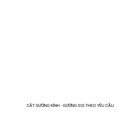
CẮT GƯƠNG KÍNH - GƯƠNG SOI THEO YÊU CẦU