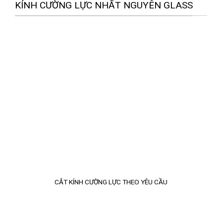
KÍNH CƯỜNG LỰC NHẤT NGUYÊN GLASS
CẮT KÍNH CƯỜNG LỰC THEO YÊU CẦU