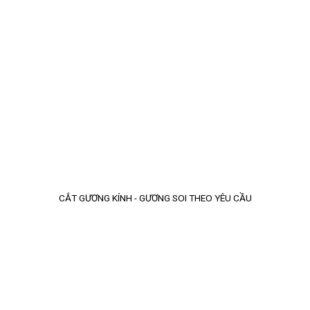
CẮT GƯƠNG KÍNH - GƯƠNG SOI THEO YÊU CẦU