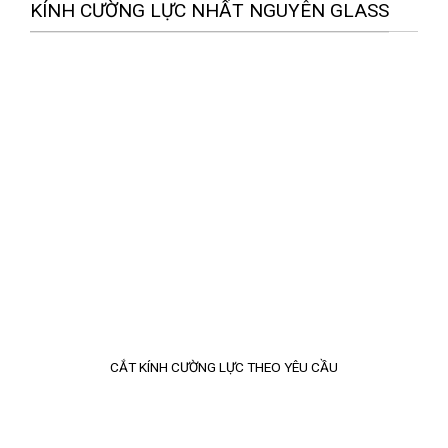
KÍNH CƯỜNG LỰC NHẤT NGUYÊN GLASS
CẮT KÍNH CƯỜNG LỰC THEO YÊU CẦU