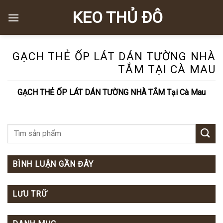
Skip
KEO THỦ ĐÔ
to
content
GẠCH THẺ ỐP LÁT DÁN TƯỜNG NHÀ
TẮM TẠI CÀ MAU
GẠCH THẺ ỐP LÁT DÁN TƯỜNG NHÀ TẮM Tại Cà Mau
BÌNH LUẬN GẦN ĐÂY
LƯU TRỮ