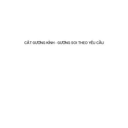
CẮT GƯƠNG KÍNH - GƯƠNG SOI THEO YÊU CẦU