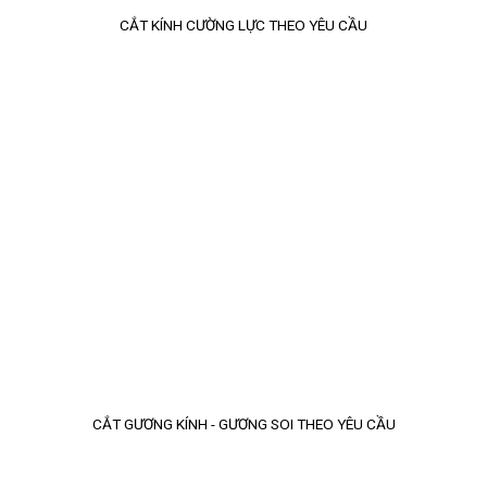
CẮT KÍNH CƯỜNG LỰC THEO YÊU CẦU
CẮT GƯƠNG KÍNH - GƯƠNG SOI THEO YÊU CẦU