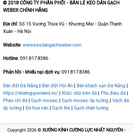
© 2018 CÔNG TY PHÂN PHỐI - BÁN LẺ KEO DÁN GẠCH
WEBER CHÍNH HÃNG
Địa chỉ
: Số 15 Vương Thừa Vũ - Khương Mai - Quận Thanh
Xuân - Hà Nội
Website
:
www.keodangachweber.com
Hotline
: 091.817.8386
Phản hồi - khiếu nại dịch vụ
: 091.817.8386
Bán đất Đà Nẵng
|
Bán đất Hội An
|
Bán khách sạn Đà Nẵng
|
https://nhatnguyenland.vn/
|
Khắc chữ trên đá
|
Phù điêu đá
|
Phào chỉ đá
|
Gạch mosaic
|
Gạch mosaic ốp tường
|
Vách đá
ốp tường
|
Đá hoa văn
|
Gạch thẻ
|
Gạch chân tường
Copyright 2026 ©
XƯỞNG KÍNH CƯỜNG LỰC NHẤT NGUYÊN -