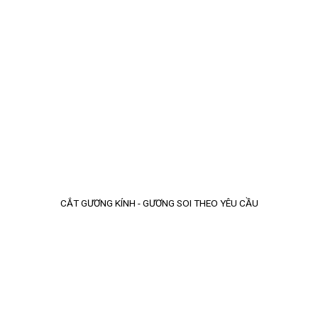
CẮT GƯƠNG KÍNH - GƯƠNG SOI THEO YÊU CẦU