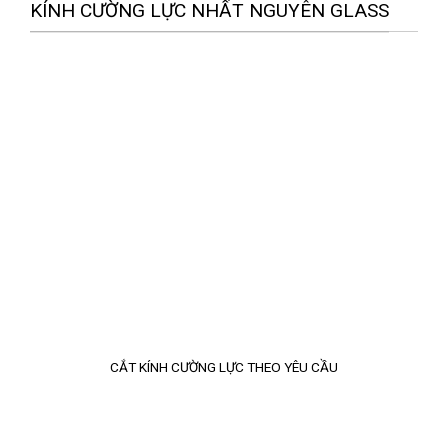
KÍNH CƯỜNG LỰC NHẤT NGUYÊN GLASS
CẮT KÍNH CƯỜNG LỰC THEO YÊU CẦU