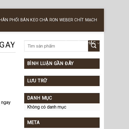
PHÂN PHỐI BÁN KEO CHÀ RON WEBER CHÍT MẠCH
NGAY
KEO SILICONE WEBER
SẢN PHẨM KHÁC
BÌNH LUẬN GẦN ĐÂY
LƯU TRỮ
DANH MỤC
y ngay
Không có danh mục
META